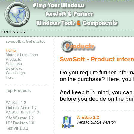
Nike Air Max 1 Ultra Moire online
chaussures nike air max 90
Nike Flyknit S
Kevin Durant Shoes for Men
Acheter Nike Air Max Pas Cher Soldes
sac louis
Moncle Jackets online shop
Nike Free Run On Sale
New Balance online store
Baske
Adidas CC GAZELLE BOOST
Date:
8/9/2026
swosoft.at Get started
Home
More or Less soon
SwoSoft - Product infor
Products
Solutions
Download
Do you require further inform
Webdesign
Forum
on the purchase? Here, you fi
Top Products
And keep it in mind, you can 
before you decide on the purc
WinSac 1.2
Outlook Addin 1.2
WinSac Bundle 1.2
WinSac 1.2
Sfx-Wizzard 1.2
Winsac Single Version
MV Desktop 1.0
TestVir 1.0.1