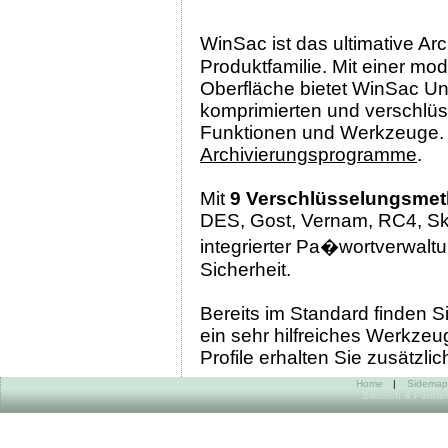
WinSac ist das ultimative A
Produktfamilie. Mit einer m
Oberfläche bietet WinSac Unt
komprimierten und verschlüss
Funktionen und Werkzeuge. 
Archivierungsprogramme
.
Mit
9 Verschlüsselungsme
DES, Gost, Vernam, RC4, Sk
integrierter Pa�wortverwalt
Sicherheit.
Bereits im Standard finden S
ein sehr hilfreiches Werkze
Profile erhalten Sie zusätzl
Home
|
Sidemap
SwoSoft & Partner