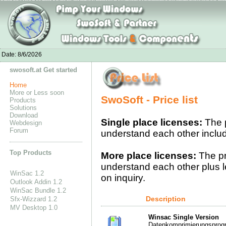
adidas superstar sneakers
Adidas Yeezy 350 kaufen
Adidas Yeezy Boost 350 sold
Nike Air Max 2016 Shoes Foot Locker
New Balance Schuhe 574
adidas spingblade 5
nike flyknit lu
Adidas ZX 850 shoes sale
Yeezy Boost 350 Finish Line
Adidas Originals Shoes hot
Date:
8/6/2026
swosoft.at Get started
Home
More or Less soon
SwoSoft - Price list
Products
Solutions
Download
Single place licenses
:
The 
Webdesign
Forum
understand each other inclu
Top Products
More place licenses
:
The pr
understand each other plus 
WinSac 1.2
on inquiry.
Outlook Addin 1.2
WinSac Bundle 1.2
Description
Sfx-Wizzard 1.2
MV Desktop 1.0
Winsac Single Version
Datenkomprimierungsprog